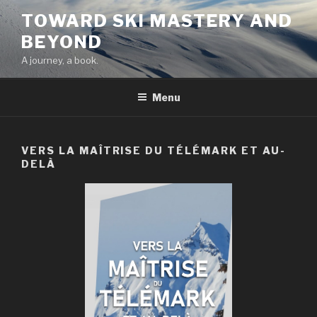
Skip
TOWARD SKI MASTERY AND
to
BEYOND
content
A journey, a book.
Menu
VERS LA MAÎTRISE DU TÉLÉMARK ET AU-
DELÀ